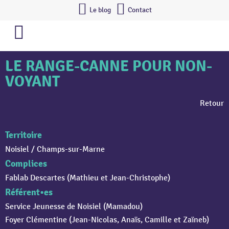
Le blog
Contact
LE RANGE-CANNE POUR NON-
VOYANT
Retour
Territoire
Noisiel / Champs-sur-Marne
Complices
Fablab Descartes (Mathieu et Jean-Christophe)
Référent•es
Service Jeunesse de Noisiel (Mamadou)
Foyer Clémentine (Jean-Nicolas, Anaïs, Camille et Zaïneb)