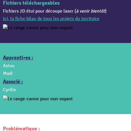
Fichiers téléchargeables
Fichiers 2D étui pour découpe laser (
à venir bientôt
)
Ici, la fiche bilan de tous les projets du territoire
Apprenti•es :
Astou
Madi
Associé :
Cyrille
Problématique :