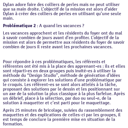
Dylan adore faire des colliers de perles mais ne peut utiliser
que sa main droite. L’o
bjectif de la mission est alors d’a
ider
Dylan à créer des colliers de perles en utilisant qu’une seule
main.
Problématique 2
: A quand les vacances ?
Les vacances approchent et les résidents du foyer ont du mal
à savoir combien de jours avant d’en profiter. L’o
bjectif de la
mission
est alors de permettre aux résidents du foyer de savoir
combien de jours il reste avant les prochaines vacances.
Pour répondre à ces problématiques, les référents et
référentes ont été mis à la place des apprenant•es : ils et elles
sont réparti•es en deux groupes puis invité•es à utiliser la
méthode du “Design Studio”, méthode de génération d’idées
qui consiste à explorer les solutions d’une problématique par
le croquis. Les référent•es se sont alors attelés à la tâche,
proposant des solutions par le dessin et les positionnant sur
un axe de la solution la plus classique à la plus farfelue. Après
un débrief, place à la sélection, par duo ou seul•e, de la
solution à maquetter et c’est parti pour le maquettage.
Après 25 minutes de bricolage, suivies du rassemblement des
maquettes et des explications de celles-ci par les groupes, il
est temps de conclure la première mise en situation de la
formation.