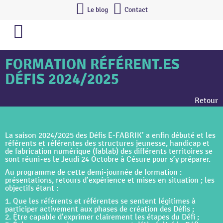
Le blog
Contact
FORMATION RÉFÉRENT.ES
DÉFIS 2024/2025
Retour
La saison 2024/2025 des Défis E-FABRIK’ a enfin débuté et les
référents et référentes des structures jeunesse, handicap et
de fabrication numérique (fablab) des différents territoires se
sont réuni•es le Jeudi 24 Octobre à Césure pour s’y préparer.
Au programme de cette demi-journée de formation :
présentations, retours d’expérience et mises en situation ; les
objectifs étant :
1. Que les référents et référentes se sentent légitimes à
participer activement aux phases de création des Défis ;
2. Être capable d’exprimer clairement les étapes du Défi ;