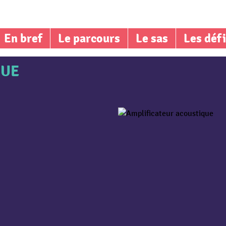
En bref
Le parcours
Le sas
Les déf
QUE