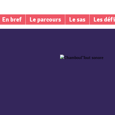
En bref
Le parcours
Le sas
Les déf