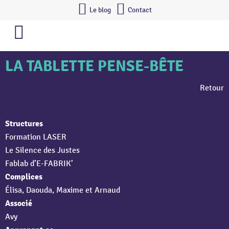
Le blog
Contact
LA TABLETTE PENSE-BÊTE
Retour
Structures
Formation LASER
Le Silence des Justes
Fablab d’E-FABRIK’
Complices
Élisa, Daouda, Maxime et Arnaud
Associé
Avy