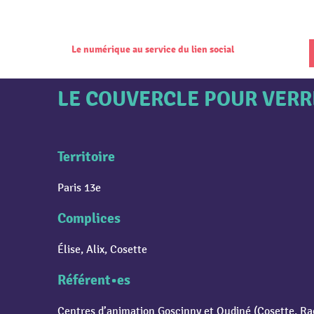
Le numérique au service du lien social
LE COUVERCLE POUR VERR
Territoire
Paris 13e
Complices
Élise, Alix, Cosette
Référent•es
Centres d’animation Goscinny et Oudiné (Cosette, Ra