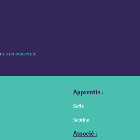
ntes du couvercle
Apprentis :
Sofia
Sabrina
Associé :