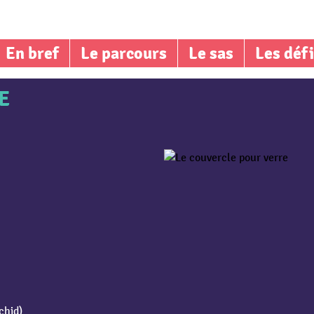
En bref
Le parcours
Le sas
Les déf
E
chid)