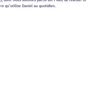
e), donc nous sommes partis sur l’idée de réaliser le
e qu’utilise Daniel au quotidien.