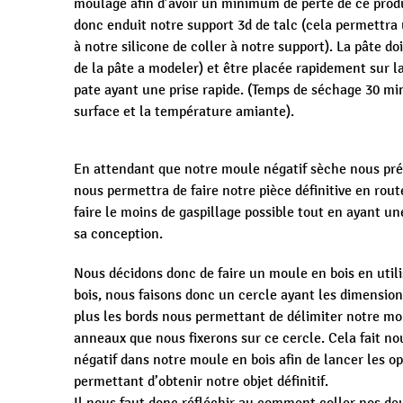
moulage afin d’avoir un minimum de perte de ce prod
donc enduit notre support 3d de talc (cela permettra
à notre silicone de coller à notre support). La pâte 
de la pâte a modeler) et être placée rapidement sur la
pate ayant une prise rapide. (Temps de séchage 30 mi
surface et la température amiante).
En attendant que notre moule négatif sèche nous pr
nous permettra de faire notre pièce définitive en rou
faire le moins de gaspillage possible tout en ayant u
sa conception.
Nous décidons donc de faire un moule en bois en utili
bois, nous faisons donc un cercle ayant les dimensions
plus les bords nous permettant de délimiter notre mou
anneaux que nous fixerons sur ce cercle. Cela fait n
négatif dans notre moule en bois afin de lancer les o
permettant d’obtenir notre objet définitif.