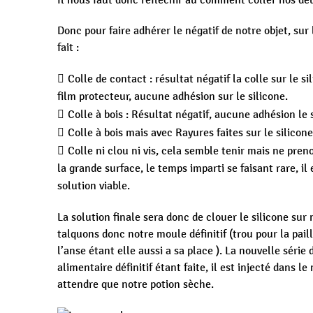
Il nous faut donc réfléchir au comment coller nos deu
Donc pour faire adhérer le négatif de notre objet, sur 
fait :
Colle de contact : résultat négatif la colle sur le 
film protecteur, aucune adhésion sur le silicone.
Colle à bois : Résultat négatif, aucune adhésion le 
Colle à bois mais avec Rayures faites sur le silicone
Colle ni clou ni vis, cela semble tenir mais ne pren
la grande surface, le temps imparti se faisant rare, i
solution viable.
La solution finale sera donc de clouer le silicone sur
talquons donc notre moule définitif (trou pour la pail
l’anse étant elle aussi a sa place ). La nouvelle série
alimentaire définitif étant faite, il est injecté dans le
attendre que notre potion sèche.