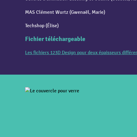
MAS Clément Wurtz (Gwenaël, Marie)
Techshop (Élise)
Fichier téléchargeable
Les fichiers 123D Design pour deux épaisseurs différe