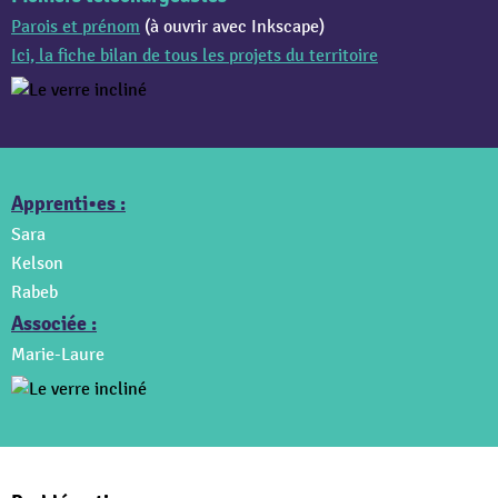
Parois et prénom
(à ouvrir avec Inkscape)
Ici, la fiche bilan de tous les projets du territoire
Apprenti•es :
Sara
Kelson
Rabeb
Associée :
Marie-Laure