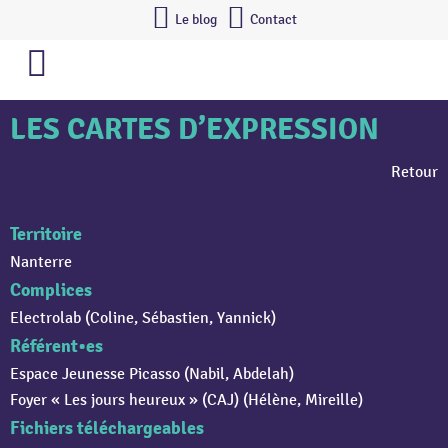
Le blog
Contact
LES CARTES D’EXPRESSION
Retour
Territoire
Nanterre
Complices
Electrolab (Coline, Sébastien, Yannick)
Référent•es
Espace Jeunesse Picasso (Nabil, Abdelah)
Foyer « Les jours heureux » (CAJ) (Hélène, Mireille)
Fichiers téléchargeables