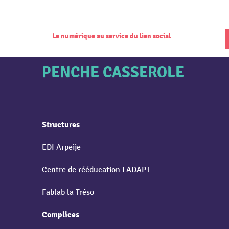
Le numérique au service du lien social
PENCHE CASSEROLE
Structures
EDI Arpeije
Centre de rééducation LADAPT
Fablab la Tréso
Complices