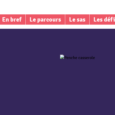
En bref
Le parcours
Le sas
Les déf