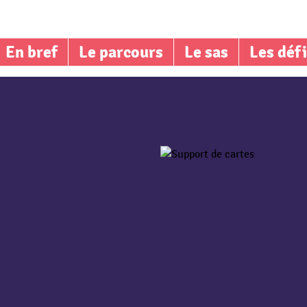
En bref
Le parcours
Le sas
Les déf