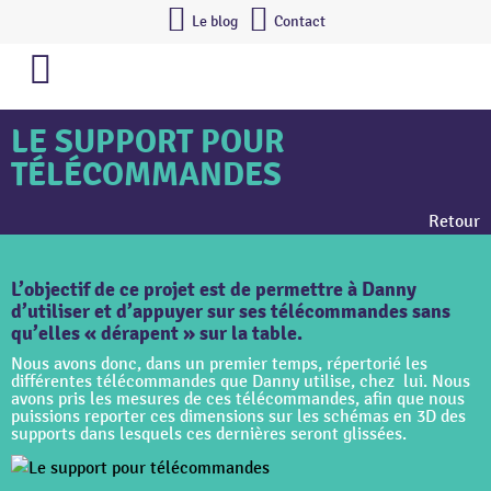
Le blog
Contact
LE SUPPORT POUR
TÉLÉCOMMANDES
Retour
L’objectif de ce projet est de permettre à Danny
d’utiliser et d’appuyer sur ses télécommandes sans
qu’elles « dérapent » sur la table.
Nous avons donc, dans un premier temps, répertorié les
différentes télécommandes que Danny utilise, chez lui. Nous
avons pris les mesures de ces télécommandes, afin que nous
puissions reporter ces dimensions sur les schémas en 3D des
supports dans lesquels ces dernières seront glissées.