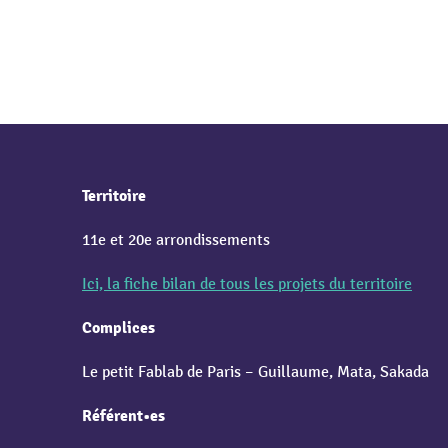
Territoire
11e et 20e arrondissements
Ici, la fiche bilan de tous les projets du territoire
Complices
Le petit Fablab de Paris – Guillaume, Mata, Sakada
Référent•es