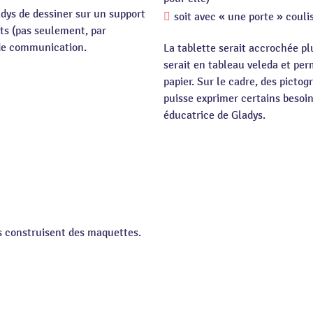
adys de dessiner sur un support
soit avec « une porte » couli
nts (pas seulement, par
 de communication.
La tablette serait accrochée plu
serait en tableau veleda et per
papier. Sur le cadre, des pict
puisse exprimer certains besoi
éducatrice de Gladys.
es construisent des maquettes.