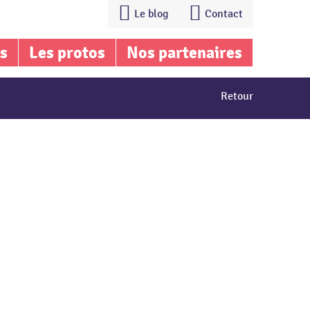
Le blog
Contact
is
Les protos
Nos partenaires
Retour