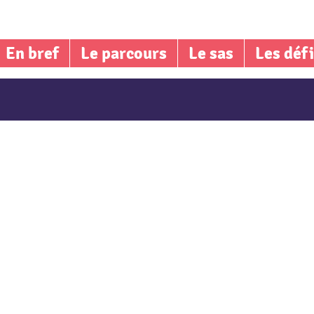
En bref
Le parcours
Le sas
Les déf