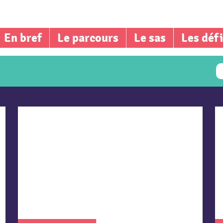
En bref
Le parcours
Le sas
Les déf