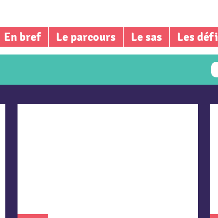
En bref
Le parcours
Le sas
Les déf