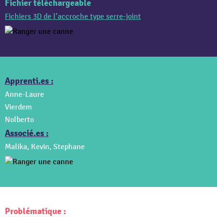
Fichier téléchargeable
Fichiers 3D de l’accroche type serre-joint
Apprenti.es :
Anne-Laure
Vierdem
Nolberto
Associé.es :
Malika, Kevin, Stephane
Problématique :