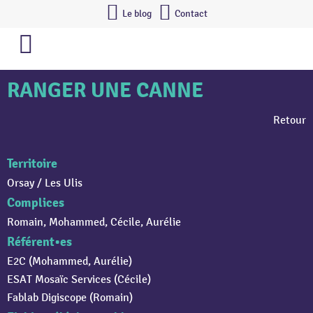
Le blog
Contact
RANGER UNE CANNE
Retour
Territoire
Orsay / Les Ulis
Complices
Romain, Mohammed, Cécile, Aurélie
Référent•es
E2C (Mohammed, Aurélie)
ESAT Mosaïc Services (Cécile)
Fablab Digiscope (Romain)