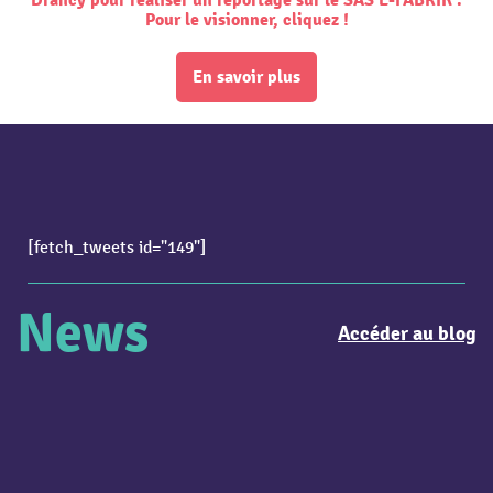
Drancy pour réaliser un reportage sur le SAS E-FABRIK'.
Pour le visionner, cliquez !
En savoir plus
[fetch_tweets id="149"]
News
Accéder au blog