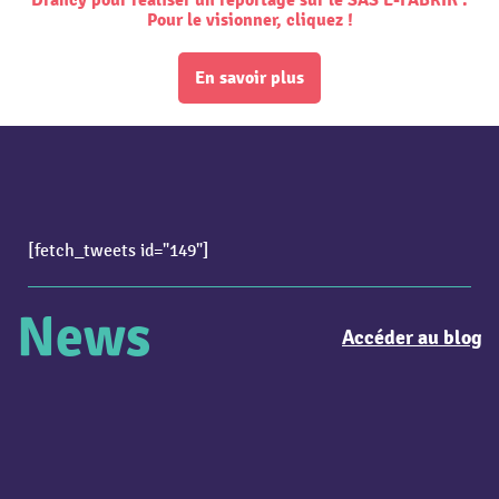
Drancy pour réaliser un reportage sur le SAS E-FABRIK'.
Pour le visionner, cliquez !
En savoir plus
[fetch_tweets id="149"]
News
Accéder au blog